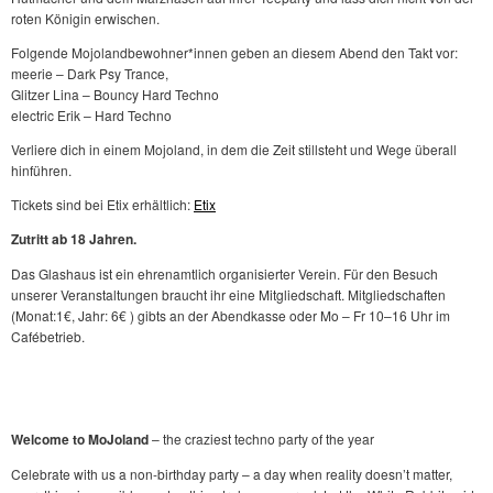
roten Königin erwischen.
Folgende Mojolandbewohner*innen geben an diesem Abend den Takt vor:
meerie – Dark Psy Trance,
Glitzer Lina – Bouncy Hard Techno
electric Erik – Hard Techno
Verliere dich in einem Mojoland, in dem die Zeit stillsteht und Wege überall
hinführen.
Tickets sind bei Etix erhältlich:
Etix
Zutritt ab 18 Jahren.
Das Glashaus ist ein ehrenamtlich organisierter Verein. Für den Besuch
unserer Veranstaltungen braucht ihr eine Mitgliedschaft. Mitgliedschaften
(Monat:1€, Jahr: 6€ ) gibts an der Abendkasse oder Mo – Fr 10–16 Uhr im
Cafébetrieb.
Welcome to MoJoland
– the craziest techno party of the year
Celebrate with us a non-birthday party – a day when reality doesn’t matter,