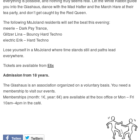
everything is possible, and nothing truly seems real. Let the White Rabbit guide
you into the Glashaus, dance with the Mad Hatter and the March Hare at their
tea party, and don’t get caught by the Red Queen.
The following MoJoland residents will set the beat this evening:
meerie – Dark Psy Trance,
Glitzer Lina – Bouncy Hard Techno
electric Erik – Hard Techno
Lose yourself in a MoJoland where time stands still and paths lead
everywhere.
Tickets are available from
Etix
Admission from 18 years.
The Glashaus is an association organized on a voluntary basis. You need a
membership to visit our events.
Memberships (month: 1€, year: 6€) are available at the box office or Mon – Fri
10am–4pm in the café.
Twittern
Teilen