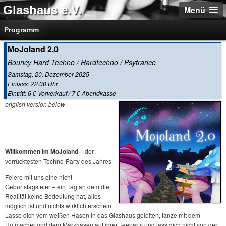
Glashaus e.V.
Menü
Programm
MoJoland 2.0
Bouncy Hard Techno / Hardtechno / Psytrance
Samstag, 20. Dezember 2025
Einlass: 22:00 Uhr
Eintritt: 6 € Vorverkauf / 7 € Abendkasse
english version below
Willkommen im MoJoland
– der
verrücktesten Techno-Party des Jahres
Feiere mit uns eine nicht-
Geburtstagsfeier – ein Tag an dem die
Realität keine Bedeutung hat, alles
möglich ist und nichts wirklich erscheint.
Lasse dich vom weißen Hasen in das Glashaus geleiten, tanze mit dem
Hutmacher und dem Märzhasen auf ihrer Teeparty und lass dich nicht von der